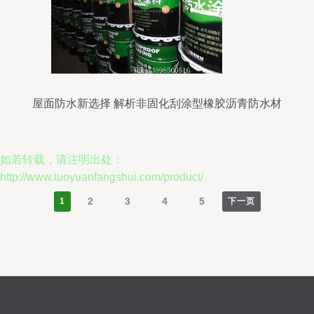
屋面防水新选择 解析非固化刮涂型橡胶沥青防水材
料
如若转载，请注明出处：
http://www.tuoyuanfangshui.com/product/
2
3
4
5
1
下一页