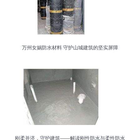
万州女娲防水材料 守护山城建筑的坚实屏障
刚柔并济，守护建筑——解读刚性防水与柔性防水