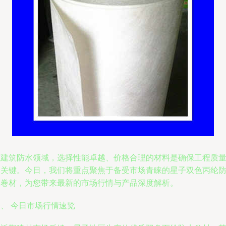
在建筑防水领域，选择性能卓越、价格合理的材料是确保工程质
的关键。今日，我们将重点聚焦于备受市场青睐的星子双色丙纶
水卷材，为您带来最新的市场行情与产品深度解析。
、 今日市场行情速览