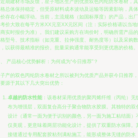
据近期建材市场反馈，星子地区生产的优质双色丙纶防水卷材，
价格总体保持稳定，但受原材料成本波动及运输等因素影响，具
报价存在小幅浮动。当前，主流规格（如国标厚度）的产品，出
参考价大致在每平方米XX元至XX元区间（注：实际价格请以当地
销商实时报价为准）。我们建议采购方在询价时，明确所需产品
规格型号、技术指标（如克重、拉伸强度、耐热度等）以及采购
量，以获得最精准的报价。批量采购通常能享受到更优惠的价格
、 产品核心优势解析：为何成为“今日推荐”？
星子产的双色丙纶防水卷材之所以被列为优质产品并获今日推荐
主要源于其以下几大突出优势：
卓越的防水性能
：该卷材采用优质的聚丙烯纤维（丙纶）无
布为增强层，双面复合高分子聚合物防水胶膜。其独特的双
设计（通常一面为便于识别的颜色，另一面为施工粘结面）
仅美观，更意味着两层功能化设计，提供了双重防水保障。
接缝通过专用配套胶粘剂满粘施工，能形成整体无缝的防水