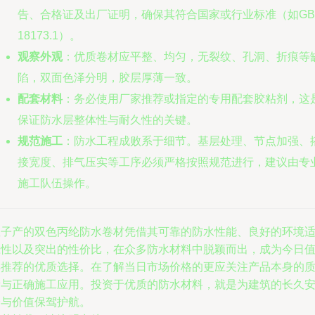
告、合格证及出厂证明，确保其符合国家或行业标准（如GB/
18173.1）。
观察外观
：优质卷材应平整、均匀，无裂纹、孔洞、折痕等
陷，双面色泽分明，胶层厚薄一致。
配套材料
：务必使用厂家推荐或指定的专用配套胶粘剂，这
保证防水层整体性与耐久性的关键。
规范施工
：防水工程成败系于细节。基层处理、节点加强、
接宽度、排气压实等工序必须严格按照规范进行，建议由专
施工队伍操作。
星子产的双色丙纶防水卷材凭借其可靠的防水性能、良好的环境
应性以及突出的性价比，在众多防水材料中脱颖而出，成为今日
得推荐的优质选择。在了解当日市场价格的更应关注产品本身的
量与正确施工应用。投资于优质的防水材料，就是为建筑的长久
全与价值保驾护航。