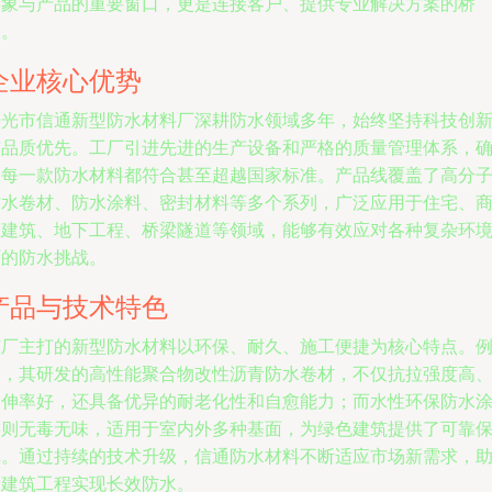
形象与产品的重要窗口，更是连接客户、提供专业解决方案的桥
梁。
企业核心优势
寿光市信通新型防水材料厂深耕防水领域多年，始终坚持科技创
与品质优先。工厂引进先进的生产设备和严格的质量管理体系，
保每一款防水材料都符合甚至超越国家标准。产品线覆盖了高分
防水卷材、防水涂料、密封材料等多个系列，广泛应用于住宅、
业建筑、地下工程、桥梁隧道等领域，能够有效应对各种复杂环
下的防水挑战。
产品与技术特色
该厂主打的新型防水材料以环保、耐久、施工便捷为核心特点。
如，其研发的高性能聚合物改性沥青防水卷材，不仅抗拉强度高
延伸率好，还具备优异的耐老化性和自愈能力；而水性环保防水
料则无毒无味，适用于室内外多种基面，为绿色建筑提供了可靠
障。通过持续的技术升级，信通防水材料不断适应市场新需求，
力建筑工程实现长效防水。